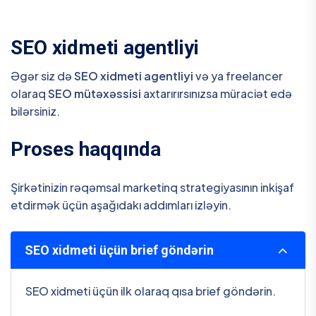
SEO xidmeti agentliyi
Əgər siz də
SEO xidmeti agentliyi
və ya freelancer
olaraq
SEO mütəxəssisi
axtarırırsınızsa müraciət edə
bilərsiniz.
Proses haqqında
Şirkətinizin rəqəmsal marketinq strategiyasının inkişaf
etdirmək üçün aşağıdakı addımları izləyin.
SEO xidmeti üçün brief göndərin
SEO xidmeti üçün ilk olaraq qısa brief göndərin.