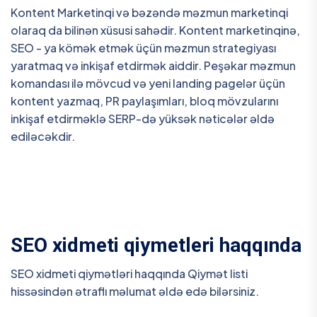
Kontent Marketinqi və bəzəndə məzmun marketinqi
olaraq da bilinən xüsusi sahədir. Kontent marketinqinə,
SEO - ya kömək etmək üçün məzmun strategiyası
yaratmaq və inkişaf etdirmək aiddir. Peşəkar məzmun
komandası ilə mövcud və yeni landing pagelər üçün
kontent yazmaq, PR paylaşımları, bloq mövzularını
inkişaf etdirməklə SERP-də yüksək nəticələr əldə
ediləcəkdir.
SEO xidmeti qiymetleri haqqında
SEO xidmeti qiymətləri haqqında Qiymət listi
hissəsindən ətraflı məlumat əldə edə bilərsiniz.