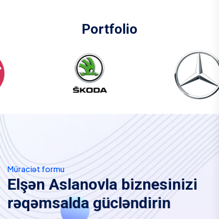
Portfolio
Müraciət formu
E
l
ş
ə
n
A
s
l
a
n
o
v
l
a
b
i
z
n
e
s
i
n
i
z
i
r
ə
q
ə
m
s
a
l
d
a
g
ü
c
l
ə
n
d
i
r
i
n