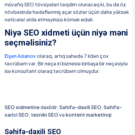
müvafiq SEO tövsiyələri təqdim olunacaq ki, bu da öz
növbəsində hədəflənmiş açar sözlər üçün daha yüksək
nəticələr əldə etməyinizə kömək edək.
Niyə SEO xidmeti üçün niyə məni
seçməlisiniz?
Elşən Aslanov
olaraq, artıq sahədə 7 ildən çox
təcrübəm var. Bir neçə iri bizneslə birbaşa bir neçəsiylə
isə konsultant olaraq təcrübəm olmuşdur.
SEO xidmetine
daxildir:
Səhifə-daxili SEO
,
Səhifə-
xarici SEO
,
texniki SEO
və
kontent marketinqi
Səhifə-daxili SEO