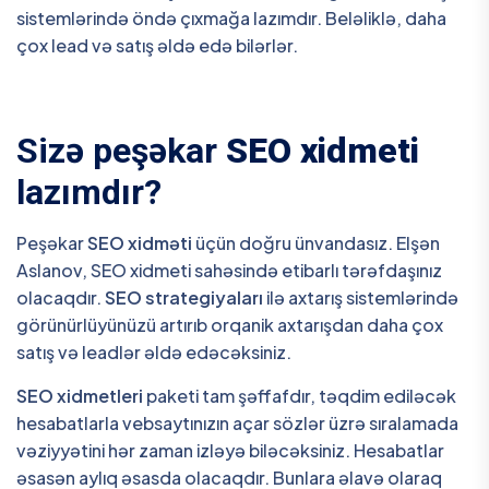
sistemlərində öndə çıxmağa lazımdır. Beləliklə, daha
çox lead və satış əldə edə bilərlər.
Sizə peşəkar
SEO xidmeti
lazımdır?
Peşəkar
SEO xidməti
üçün doğru ünvandasız. Elşən
Aslanov, SEO xidmeti sahəsində etibarlı tərəfdaşınız
olacaqdır.
SEO strategiyaları
ilə axtarış sistemlərində
görünürlüyünüzü artırıb orqanik axtarışdan daha çox
satış və leadlər əldə edəcəksiniz.
SEO xidmetleri
paketi tam şəffafdır, təqdim ediləcək
hesabatlarla vebsaytınızın açar sözlər üzrə sıralamada
vəziyyətini hər zaman izləyə biləcəksiniz. Hesabatlar
əsasən aylıq əsasda olacaqdır. Bunlara əlavə olaraq