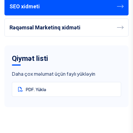
SEO xidmeti
Rəqəmsal Marketinq xidməti
Qiymət listi
Daha çox məlumat üçün faylı yükləyin
PDF. Yüklə