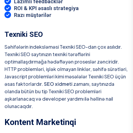
Lazımlı feedbacklər
ROI & KPI əsaslı strategiya
Razı müştərilər
Texniki SEO
Səhifələrin indeksləməsi Texniki SEO-dan çox asılıdır.
Texniki SEO saytınızın texniki tərəflərini
optimallaşdırmağa hədəfləyən proseslər zənciridir.
HTTP problemləri, işlək olmayan linklər, səhifə sürətləri,
Javascript problemləri kimi məsələlər Texniki SEO üçün
əsas faktorlardır.
SEO xidmeti
zamanı, saytınızda
olanda bütün bu tip Texniki SEO problemləri
aşkarlanacaq və developer yardımı ilə həllinə nail
olunacaqdır.
Kontent Marketinqi