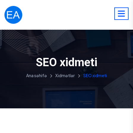
SEO xidmeti
Ana səhifə
Xidmətlər
SEO xidmeti