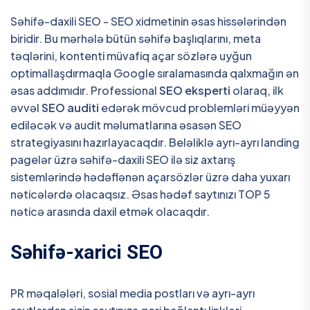
Səhifə-daxili SEO - SEO xidmetinin əsas hissələrindən
biridir. Bu mərhələ bütün səhifə başlıqlarını, meta
təqlərini, kontenti müvafiq açar sözlərə uyğun
optimallaşdırmaqla Google sıralamasında qalxmağın ən
əsas addımıdır. Professional
SEO eksperti
olaraq, ilk
əvvəl
SEO auditi
edərək mövcud problemləri müəyyən
ediləcək və audit məlumatlarına əsasən SEO
strategiyasını hazırlayacaqdır. Beləliklə ayrı-ayrı landing
pagelər üzrə səhifə-daxili SEO ilə siz axtarış
sistemlərində hədəflənən açarsözlər üzrə daha yuxarı
nəticələrdə olacaqsız. Əsas hədəf saytınızı TOP 5
nəticə arasında daxil etmək olacaqdır.
Səhifə-xarici SEO
PR məqalələri, sosial media postları və ayrı-ayrı