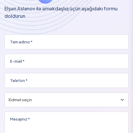
Elşən Aslanov ilə əməkdaşlıq üçün aşağıdakı formu
doldurun