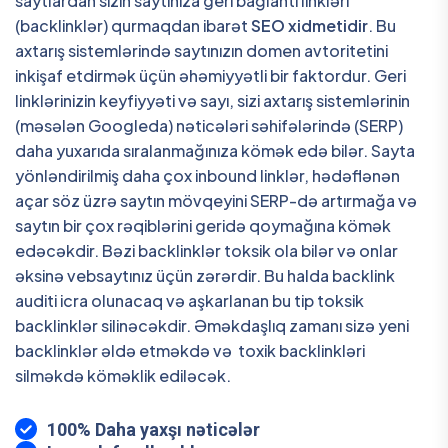
saytlardan sizin saytınıza geri bağlantı linkləri
(backlinklər) qurmaqdan ibarət
SEO xidmetidir
. Bu
axtarış sistemlərində saytınızın domen avtoritetini
inkişaf etdirmək üçün əhəmiyyətli bir faktordur. Geri
linklərinizin keyfiyyəti və sayı, sizi axtarış sistemlərinin
(məsələn Googleda) nəticələri səhifələrində (SERP)
daha yuxarıda sıralanmağınıza kömək edə bilər. Sayta
yönləndirilmiş daha çox inbound linklər, hədəflənən
açar söz üzrə saytın mövqeyini SERP-də artırmağa və
saytın bir çox rəqiblərini geridə qoymağına kömək
edəcəkdir. Bəzi backlinklər toksik ola bilər və onlar
əksinə vebsaytınız üçün zərərdir. Bu halda backlink
auditi icra olunacaq və aşkarlanan bu tip toksik
backlinklər silinəcəkdir. Əməkdaşlıq zamanı sizə yeni
backlinklər əldə etməkdə və toxik backlinkləri
silməkdə köməklik ediləcək.
100% Daha yaxşı nəticələr