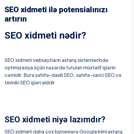
SEO xidmeti ilə potensialınızı
artırın
SEO xidmeti nədir?
SEO xidmeti vebsaytların axtarış sistemlərində
optimizasiya üçün nəzərdə tutulan müxtəlif işlərin
cəmidir. Bura səhifə-daxili SEO, səhifə-xarici SEO və
texniki SEO işləri aiddir.
SEO xidmeti niyə lazımdır?
SEO xidmeti daha çox bizneslərə Google kimi axtarış